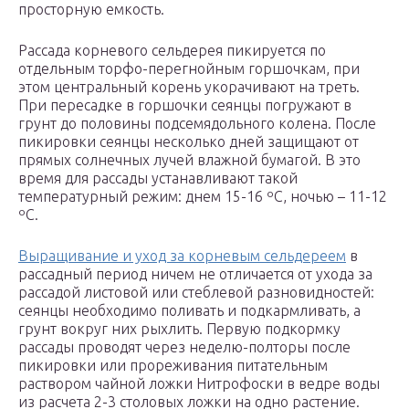
просторную емкость.
Рассада корневого сельдерея пикируется по
отдельным торфо-перегнойным горшочкам, при
этом центральный корень укорачивают на треть.
При пересадке в горшочки сеянцы погружают в
грунт до половины подсемядольного колена. После
пикировки сеянцы несколько дней защищают от
прямых солнечных лучей влажной бумагой. В это
время для рассады устанавливают такой
температурный режим: днем 15-16 ºC, ночью – 11-12
ºC.
Выращивание и уход за корневым сельдереем
в
рассадный период ничем не отличается от ухода за
рассадой листовой или стеблевой разновидностей:
сеянцы необходимо поливать и подкармливать, а
грунт вокруг них рыхлить. Первую подкормку
рассады проводят через неделю-полторы после
пикировки или прореживания питательным
раствором чайной ложки Нитрофоски в ведре воды
из расчета 2-3 столовых ложки на одно растение.