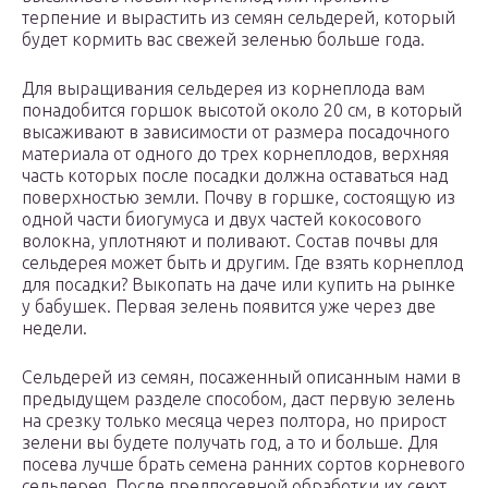
терпение и вырастить из семян сельдерей, который
будет кормить вас свежей зеленью больше года.
Для выращивания сельдерея из корнеплода вам
понадобится горшок высотой около 20 см, в который
высаживают в зависимости от размера посадочного
материала от одного до трех корнеплодов, верхняя
часть которых после посадки должна оставаться над
поверхностью земли. Почву в горшке, состоящую из
одной части биогумуса и двух частей кокосового
волокна, уплотняют и поливают. Состав почвы для
сельдерея может быть и другим. Где взять корнеплод
для посадки? Выкопать на даче или купить на рынке
у бабушек. Первая зелень появится уже через две
недели.
Сельдерей из семян, посаженный описанным нами в
предыдущем разделе способом, даст первую зелень
на срезку только месяца через полтора, но прирост
зелени вы будете получать год, а то и больше. Для
посева лучше брать семена ранних сортов корневого
сельдерея. После предпосевной обработки их сеют