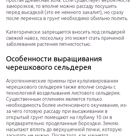
простая древесная зола. Если существует вероятность
заморозков, то вполне можно рассаду посушить
перед высадкой (это ее немного закалит), но сразу
после переноса в грунт необходимо обильно полить.
Категорически запрещается вносить под сельдерей
свежий навоз, поскольку это может стать причиной
заболевания растения пятнистостью.
Особенности выращивания
черешкового сельдерея
Агротехнические приемы при культивировании
черешкового сельдерея также вполне сходны с
технологией возделывания листового сельдерея.
Существенным отличием является только
необходимость более интенсивного окучивания, из-
за чего готовую рассаду при высаживании в
открытый грунт помещают на глубину 10 см в
предварительно проделанные бороздки. Землю
насыпают вплоть до верхушечной почки, которую
засыпать не нужно. После того, как начнется